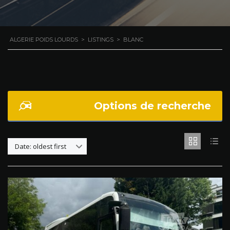
ALGERIE POIDS LOURDS
>
LISTINGS
>
BLANC
Options de recherche
Date: oldest first