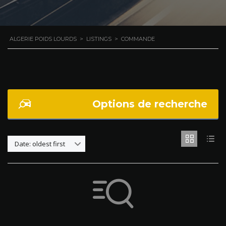
ALGERIE POIDS LOURDS
>
LISTINGS
>
COMMANDE
Options de recherche
Date: oldest first